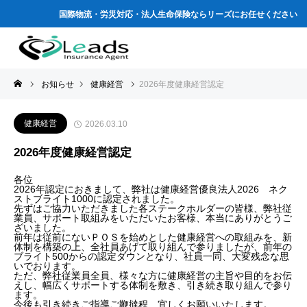
国際物流・労災対応・法人生命保険ならリーズにお任せください
お知らせ
健康経営
2026年度健康経営認定
健康経営
2026.03.10
2026年度健康経営認定
各位
2026年認定におきまして、弊社は健康経営優良法人2026 ネク
ストブライト1000に認定されました。
先ずはご協力いただきました各ステークホルダーの皆様、弊社従
業員、サポート取組みをいただいたお客様、本当にありがとうご
ざいました。
前年は従前にないＰＯＳを始めとした健康経営への取組みを、新
体制を構築の上、全社員あげて取り組んで参りましたが、前年の
ブライト500からの認定ダウンとなり、社員一同、大変残念な思
いでおります。
ただ、弊社従業員全員、様々な方に健康経営の主旨や目的をお伝
えし、幅広くサポートする体制を敷き、引き続き取り組んで参り
ます。
今後も引き続きご指導ご鞭撻程、宜しくお願いいたします。