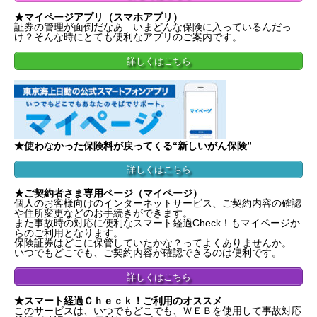
★マイページアプリ（スマホアプリ）
証券の管理が面倒だなあ…いまどんな保険に入っているんだっ
け？そんな時にとても便利なアプリのご案内です。
詳しくはこちら
★使わなかった保険料
が
戻ってくる
“新しいがん保険”
詳しくはこちら
★ご契約者さま専用ページ（マイページ）
個人のお客様向けのインターネットサービス、
ご契約内容の確認
や住所変更などのお手続きができます。
また事故時の対応に便利なスマート経過Check！もマイページか
らのご利用となります。
保険証券はどこに保管していたかな？ってよくありませんか。
いつでもどこでも、ご契約内容が確認できるのは便利です。
詳しくはこちら
★スマート経過Ｃｈｅｃｋ！ご利用のオススメ
このサービスは、いつでもどこでも、ＷＥＢを使用して事故対応