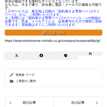
状況が確認できる便利なサービスとなっています。
もちろん、今まで通り、担当者に電話・メールでの連絡も可能で
す。
このサービスは、東京海上日動の「契約者さま専用ページ(マイ
ページ)」から、ご利用いただけます。
※ご利用には「契約者さま専用ページ(マイページ)」への登録が
必要です。氏名、メールアドレス、証券番号の入力で簡単に登録
できます。登録後はすぐにご利用いただけます。
詳しくはこちら
https://www.tokiomarine-nichido.co.jp/company/sustainability/gi/
今月のお客様への「情報提供NEWS」－車両全損時
復旧費特約！！
（４月満期のお客様向け）おススメの補償とサービ
ス！！
投稿者:
リーズ
ご更新のご案内
前の記事
次の記事